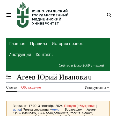
Перейти
к
содержанию
Главное меню
По
Главная
Правила
История правок
Инструкции
Контакты
Сейчас в Вики
1009
статей
Агеев Юрий Иванович
Отобразить/Скрыть содержание
Статья
Обсуждение
Инструменты
Версия от 17:00, 3 сентября 2024;
Riboyko
(
обсуждение
|
вклад
)
(Новая страница: «
мини
== Биография == Агеев
Юрий Иванович, 1986 года рождения, Россия. Женат,