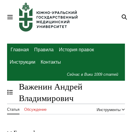
Перейти
к
содержанию
Главное меню
По
Главная
Правила
История правок
Инструкции
Контакты
Сейчас в Вики
1009
статей
Важенин Андрей
Отобразить/Скрыть содержание
Владимирович
Статья
Обсуждение
Инструменты