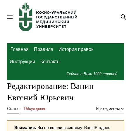
Перейти
к
содержанию
Главное меню
По
Главная
Правила
История правок
Инструкции
Контакты
Сейчас в Вики
1009
статей
Редактирование:
Ванин
Евгений Юрьевич
Статья
Обсуждение
Инструменты
Внимание:
Вы не вошли в систему. Ваш IP-адрес