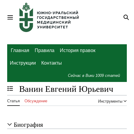
Перейти
к
содержанию
Главное меню
По
Главная
Правила
История правок
Инструкции
Контакты
Сейчас в Вики
1009
статей
Ванин Евгений Юрьевич
Отобразить/Скрыть содержание
Статья
Обсуждение
Инструменты
Биография