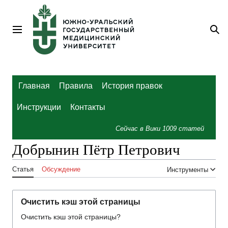
Перейти
к
содержанию
Главное меню
По
Главная
Правила
История правок
Инструкции
Контакты
Сейчас в Вики
1009
статей
Добрынин Пётр Петрович
Статья
Обсуждение
Инструменты
Очистить кэш этой страницы
Очистить кэш этой страницы?