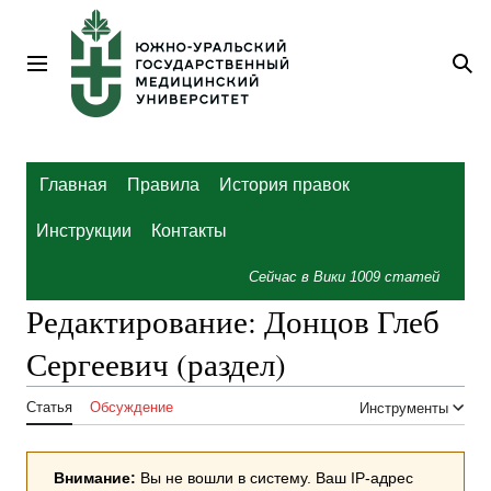
Перейти
к
содержанию
Главное меню
По
Главная
Правила
История правок
Инструкции
Контакты
Сейчас в Вики
1009
статей
Редактирование:
Донцов Глеб
Сергеевич
(раздел)
Статья
Обсуждение
Инструменты
Внимание:
Вы не вошли в систему. Ваш IP-адрес