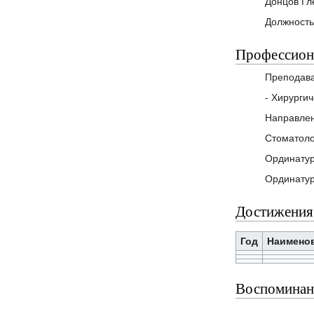
Донцов Гл
Должность
Профессиона
Преподав
- Хирурги
Направлен
Стоматоло
Ординатур
Ординатур
Достижения
Год
Наимено
Воспоминан