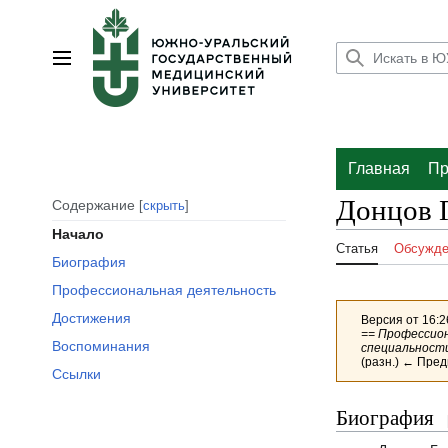
Перейти
к
содержанию
Главное меню
Главная
Пр
Донцов 
Содержание
скрыть
Начало
Статья
Обсужде
Биография
Профессиональная деятельность
Достижения
Версия от 16:2
== Профессио
Воспоминания
специальности
(разн.) ← Пред
Ссылки
Биография