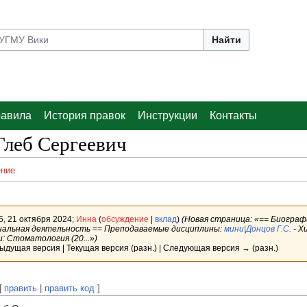
Найти
авила
История правок
Инструкции
Контакты
Глеб Сергеевич
ние
6, 21 октября 2024;
Инна
(
обсуждение
|
вклад
)
(Новая страница: «== Биограф
нальная деятельность == Преподаваемые дисциплины:
мини|Донцов Г.С.
- Х
: Стоматология (20...»)
ыдущая версия | Текущая версия (разн.) | Следующая версия → (разн.)
[
править
|
править код
]