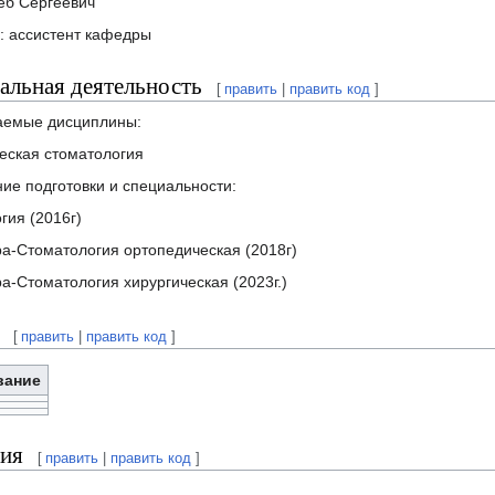
еб Сергеевич
: ассистент кафедры
льная деятельность
[
править
|
править код
]
аемые дисциплины:
ческая стоматология
ие подготовки и специальности:
гия (2016г)
а-Стоматология ортопедическая (2018г)
а-Стоматология хирургическая (2023г.)
[
править
|
править код
]
вание
ия
[
править
|
править код
]