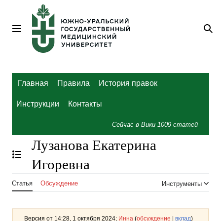
Перейти
к
содержанию
Главное меню
По
Главная
Правила
История правок
Инструкции
Контакты
Сейчас в Вики
1009
статей
Лузанова Екатерина
Отобразить/Скрыть содержание
Игоревна
Статья
Обсуждение
Инструменты
Версия от 14:28, 1 октября 2024;
Инна
(
обсуждение
|
вклад
)