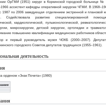
нии ОрГМИ (1951) хирург в Коркинской городской больнице № 
–1966 ассистент кафедры оперативной хирургии ЧГМИ. В 1968–19
 с 1987 по 2006 заведующая отделением экстренной и плановой к
 Содействовала развитию специализированной помощи
ической, кардиологической, пульмонологической, ревматологичес
ургии, микрохирургии, детской хирургии, ортопедии и травмато
нимание повышению квалификации медицинских работников област
тор и первый руководитель музея ЧОКБ (2000–2007). Депутат
ркинского городского Советов депутатов трудящихся (1955–1961).
ональная деятельность
ия
а орденом «Знак Почета» (1980)
вание
ания