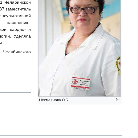
1 Челябинской
87 заместитель
онсультативной
 населению:
кой; кардио- и
логии. Уделяла
и.
 Челябинского
Несмеянова О.Б.