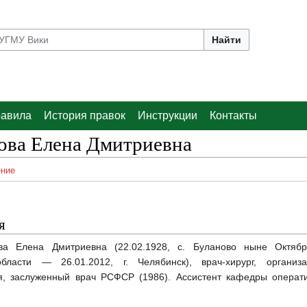
Найти
авила
История правок
Инструкции
Контакты
ова Елена Дмитриевна
ние
я
ва Елена Дмитриевна (22.02.1928, с. Буланово ныне Октябр
области — 26.01.2012, г. Челябинск), врач-хирург, органи
я, заслуженный врач РСФСР (1986). Ассистент кафедры операт