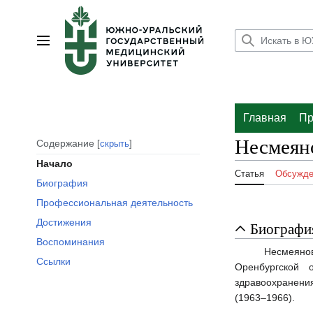
Перейти
к
содержанию
Главное меню
Главная
Пр
Несмеян
Содержание
скрыть
Начало
Статья
Обсужде
Биография
Профессиональная деятельность
Достижения
Биографи
Воспоминания
Несмеяно
Ссылки
Оренбургской 
здравоохранени
(1963–1966).