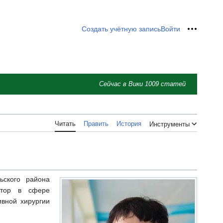
Создать учётную запись
Войти
Персон
Сейчас в Вики
1009
статей
Читать
Править
История
Инструменты
ьского района
затор в сфере
ивной хирургии