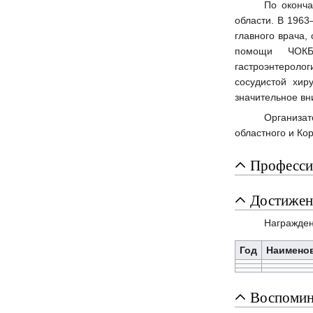
По оконча
области. В 1963
главного врача,
помощи ЧОКБ.
гастроэнтеролог
сосудистой хир
значительное в
Организа
областного и Ко
Професси
Достижен
Награжден
Год
Наимено
Воспомин