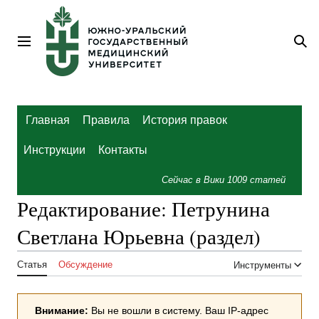
Перейти
к
содержанию
Главное меню
По
Главная
Правила
История правок
Инструкции
Контакты
Сейчас в Вики
1009
статей
Редактирование:
Петрунина
Светлана Юрьевна
(раздел)
Статья
Обсуждение
Инструменты
Внимание:
Вы не вошли в систему. Ваш IP-адрес