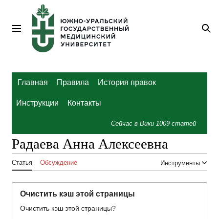
Перейти
к
содержанию
Главное меню
По
Главная
Правила
История правок
Инструкции
Контакты
Сейчас в Вики
1009
статей
Радаева Анна Алексеевна
Статья
Обсуждение
Инструменты
Очистить кэш этой страницы
Очистить кэш этой страницы?