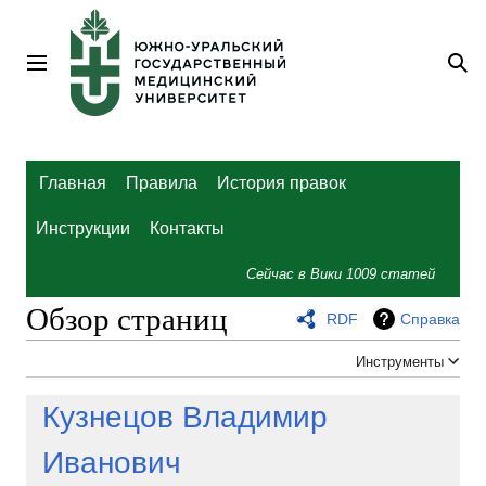
Перейти
к
содержанию
Главное меню
По
Главная
Правила
История правок
Инструкции
Контакты
Сейчас в Вики
1009
статей
Обзор страниц
RDF
Справка
Инструменты
Кузнецов Владимир
Иванович