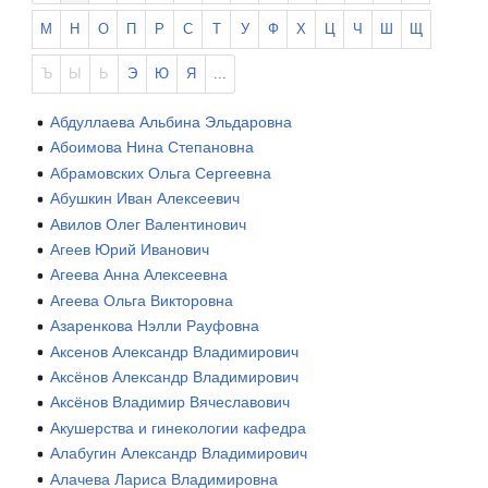
М
Н
О
П
Р
С
Т
У
Ф
Х
Ц
Ч
Ш
Щ
Ъ
Ы
Ь
Э
Ю
Я
...
Абдуллаева Альбина Эльдаровна
Абоимова Нина Степановна
Абрамовских Ольга Сергеевна
Абушкин Иван Алексеевич
Авилов Олег Валентинович
Агеев Юрий Иванович
Агеева Анна Алексеевна
Агеева Ольга Викторовна
Азаренкова Нэлли Рауфовна
Аксенов Александр Владимирович
Аксёнов Александр Владимирович
Аксёнов Владимир Вячеславович
Акушерства и гинекологии кафедра
Алабугин Александр Владимирович
Алачева Лариса Владимировна