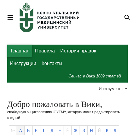
Перейти
к
содержанию
Главное меню
По
Главная
Правила
История правок
Инструкции
Контакты
Сейчас в Вики
1009
статей
Инструменты
Добро пожаловать в Вики,
свободную энциклопедию ЮУГМУ, которую может редактировать
каждый.
№
А
Б
В
Г
Д
Е
Ё
Ж
З
И
Й
К
Л