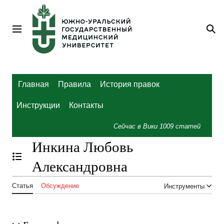
Перейти
к
содержанию
Главное меню
По
Главная
Правила
История правок
Инструкции
Контакты
Сейчас в Вики
1009
статей
Инкина Любовь
Отобразить/Скрыть содержание
Александровна
Статья
Обсуждение
Инструменты