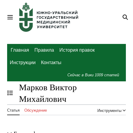
Перейти
к
содержанию
Главное меню
По
Главная
Правила
История правок
Инструкции
Контакты
Сейчас в Вики
1009
статей
Марков Виктор
Отобразить/Скрыть содержание
Михайлович
Статья
Обсуждение
Инструменты