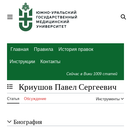
Перейти
к
содержанию
Главное меню
По
Главная
Правила
История правок
Инструкции
Контакты
Сейчас в Вики
1009
статей
Криушов Павел Сергеевич
Отобразить/Скрыть содержание
Статья
Обсуждение
Инструменты
Биография