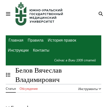
Перейти
к
содержанию
Главное меню
По
Главная
Правила
История правок
Инструкции
Контакты
Сейчас в Вики
1009
статей
Белов Вячеслав
Отобразить/Скрыть содержание
Владимирович
Статья
Обсуждение
Инструменты