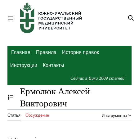
Перейти
к
содержанию
Главное меню
По
Главная
Правила
История правок
Инструкции
Контакты
Сейчас в Вики
1009
статей
Ермолюк Алексей
Отобразить/Скрыть содержание
Викторович
Статья
Обсуждение
Инструменты