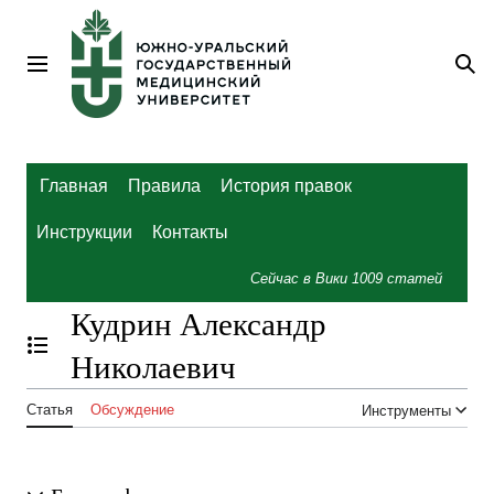
Перейти
к
содержанию
Главное меню
По
Главная
Правила
История правок
Инструкции
Контакты
Сейчас в Вики
1009
статей
Кудрин Александр
Отобразить/Скрыть содержание
Николаевич
Статья
Обсуждение
Инструменты