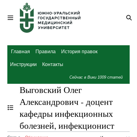
Перейти
к
содержанию
Главное меню
По
Главная
Правила
История правок
Инструкции
Контакты
Сейчас в Вики
1009
статей
Выговский Олег
Александрович - доцент
Отобразить/Скрыть содержание
кафедры инфекционных
болезней, инфекционист