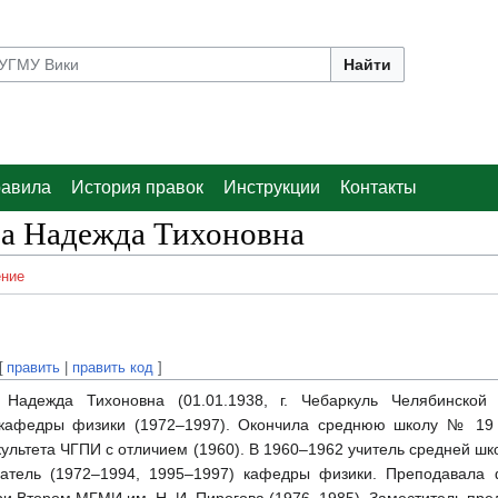
Найти
авила
История правок
Инструкции
Контакты
а Надежда Тихоновна
ние
[
править
|
править код
]
 Надежда Тихоновна (01.01.1938, г. Чебаркуль Челябинской о
кафедры физики (1972–1997). Окончила среднюю школу № 19 г.
ультета ЧГПИ с отличием (1960). В 1960–1962 учитель средней шк
ватель (1972–1994, 1995–1997) кафедры физики. Преподавала