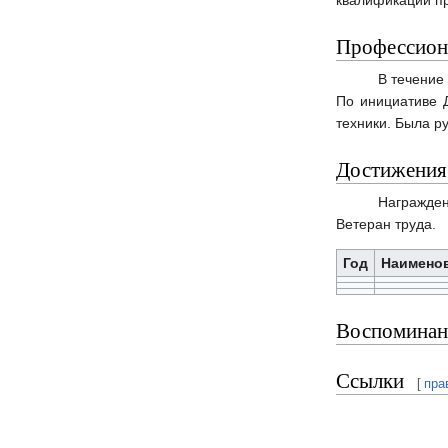
квалификации пр
Профессиона
В течение
По инициативе 
техники. Была р
Достижения
Награжден
Ветеран труда.
Год
Наимено
Воспоминан
Ссылки
[
пра