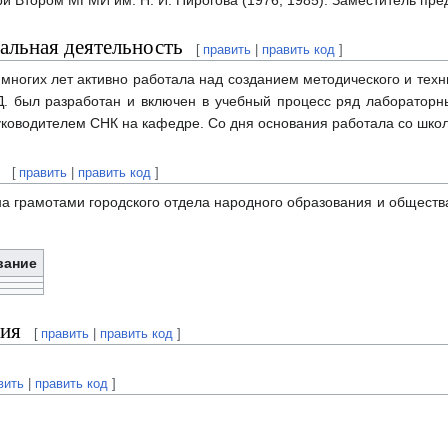
и Втором МГМИ им. Н. И. Пирогова (1976, 1985). Заместитель пре
льная деятельность
[
править
|
править код
]
 многих лет активно работала над созданием методического и тех
Д. был разработан и включен в учебный процесс ряд лабораторн
уководителем СНК на кафедре. Со дня основания работала со шко
[
править
|
править код
]
а грамотами городского отдела народного образования и обществ
вание
ия
[
править
|
править код
]
вить
|
править код
]