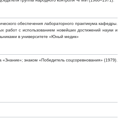
дседателя группы народного контроля ЧГМИ (1968–1971).
нического обеспечения лабораторного практикума кафедры.
ых работ с использованием новейших достижений науки и
льниками в университете «Юный медик»
а «Знание»; знаком «Победитель соцсоревнования» (1979).