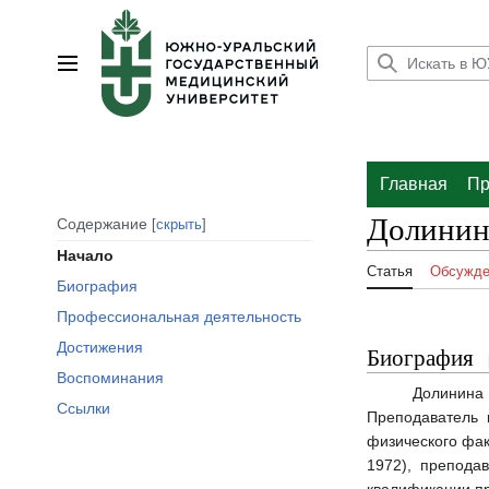
Перейти
к
содержанию
Главное меню
Главная
Пр
Долинин
Содержание
скрыть
Начало
Статья
Обсужде
Биография
Профессиональная деятельность
Достижения
Биография
Воспоминания
Долинина
Ссылки
Преподаватель 
физического фак
1972), препода