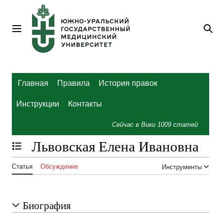
Перейти
к
содержанию
Главное меню
По
Главная
Правила
История правок
Инструкции
Контакты
Сейчас в Вики
1009
статей
Львовская Елена Ивановна
Отобразить/Скрыть содержание
Статья
Обсуждение
Инструменты
Биография