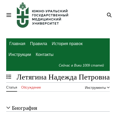
Перейти
к
содержанию
Главное меню
По
Главная
Правила
История правок
Инструкции
Контакты
Сейчас в Вики
1009
статей
Летягина Надежда Петровна
Отобразить/Скрыть содержание
Статья
Обсуждение
Инструменты
Биография