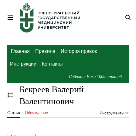
Перейти
к
содержанию
Главное меню
По
Главная
Правила
История правок
Инструкции
Контакты
Сейчас в Вики
1009
статей
Бекреев Валерий
Отобразить/Скрыть содержание
Валентинович
Статья
Обсуждение
Инструменты