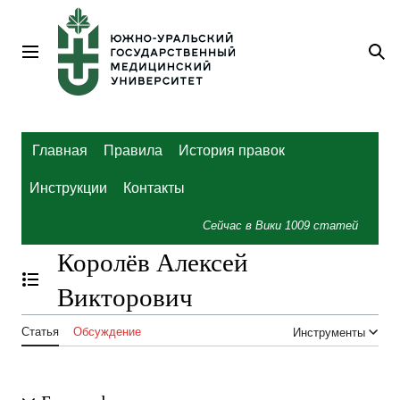
Перейти
к
содержанию
Главное меню
По
Главная
Правила
История правок
Инструкции
Контакты
Сейчас в Вики
1009
статей
Королёв Алексей
Отобразить/Скрыть содержание
Викторович
Статья
Обсуждение
Инструменты