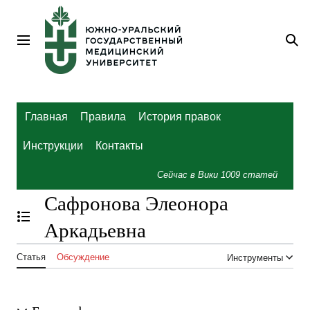
Перейти
к
содержанию
Главное меню
По
Главная
Правила
История правок
Инструкции
Контакты
Сейчас в Вики
1009
статей
Сафронова Элеонора
Отобразить/Скрыть содержание
Аркадьевна
Статья
Обсуждение
Инструменты