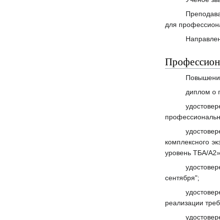
Преподава
для профессиона
Направлен
Профессиона
Повышение
диплом о 
удостове
профессиональн
удостовер
комплексного эк
уровень ТБА/А2
удостове
сентября";
удостовер
реализации треб
удостовер