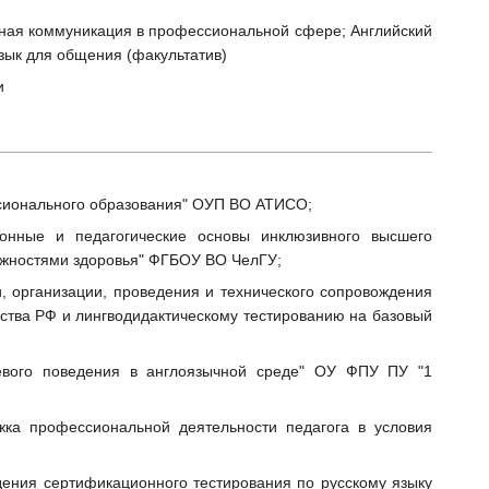
ная коммуникация в профессиональной сфере; Английский
зык для общения (факультатив)
и
ессионального образования" ОУП ВО АТИСО;
онные и педагогические основы инклюзивного высшего
ожностями здоровья" ФГБОУ ВО ЧелГУ;
, организации, проведения и технического сопровождения
ьства РФ и лингводидактическому тестированию на базовый
чевого поведения в англоязычной среде" ОУ ФПУ ПУ "1
жка профессиональной деятельности педагога в условия
ения сертификационного тестирования по русскому языку