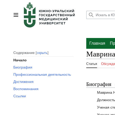
Перейти
к
содержанию
Главное меню
Главная
Пр
Маврина
Содержание
скрыть
Начало
Статья
Обсужде
Биография
Профессиональная деятельность
Достижения
Биография
Воспоминания
Маврина 
Ссылки
Должность
Ученая ст
Ученое зв