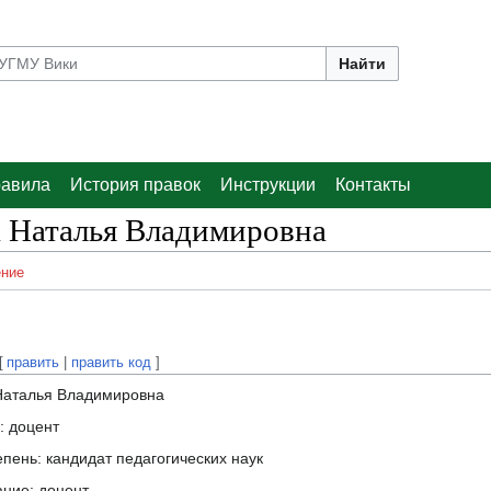
Найти
авила
История правок
Инструкции
Контакты
 Наталья Владимировна
ние
[
править
|
править код
]
Наталья Владимировна
: доцент
епень: кандидат педагогических наук
ание: доцент