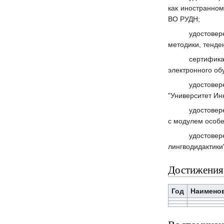
как иностранном
ВО РУДН;
удостовер
методики, тенд
сертифик
электронного о
удостове
"Университет Инн
удостовер
с модулем особ
удостове
лингводидактики"
Достижения
Год
Наимено