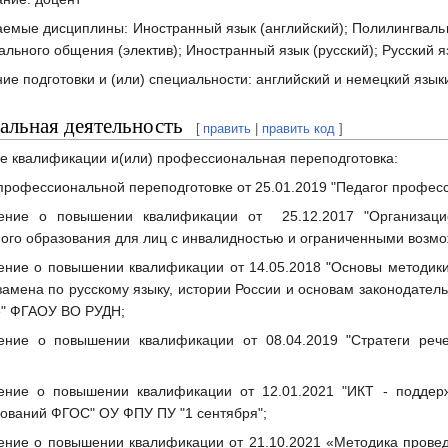
емые дисциплины: Иностранный язык (английский); Полилингваль
льного общения (электив); Иностранный язык (русский); Русский я
ие подготовки и (или) специальности: английский и немецкий язык
льная деятельность
[
править
|
править код
]
 квалификации и(или) профессиональная переподготовка:
профессиональной переподготовке от 25.01.2019 "Педагог проф
рение о повышении квалификации от 25.12.2017 "Организаци
ого образования для лиц с инвалидностью и ограниченными возм
ение о повышении квалификации от 14.05.2018 "Основы методики
замена по русскому языку, истории России и основам законодател
»" ФГАОУ ВО РУДН;
рение о повышении квалификации от 08.04.2019 "Стратеги ре
ение о повышении квалификации от 12.01.2021 "ИКТ - поддер
ований ФГОС" ОУ ФПУ ПУ "1 сентября";
ение о повышении квалификации от 21.10.2021 «Методика провед