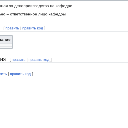
нная за делопроизводство на кафедре
но – ответственное лицо кафедры
[
править
|
править код
]
вание
ия
[
править
|
править код
]
вить
|
править код
]