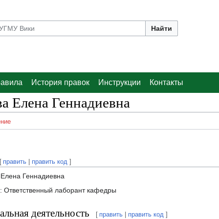
Найти
авила
История правок
Инструкции
Контакты
а Елена Геннадиевна
ние
[
править
|
править код
]
Елена Геннадиевна
: Ответственный лаборант кафедры
льная деятельность
[
править
|
править код
]