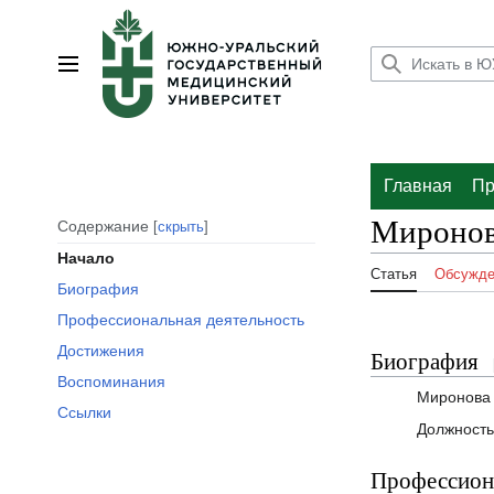
Перейти
к
содержанию
Главное меню
Главная
Пр
Миронов
Содержание
скрыть
Начало
Статья
Обсужде
Биография
Профессиональная деятельность
Достижения
Биография
Воспоминания
Миронова 
Ссылки
Должность
Профессиона