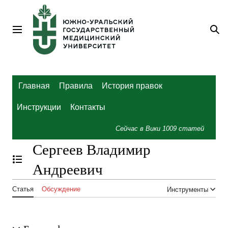
Перейти
к
содержанию
Главное меню
По
Главная
Правила
История правок
Инструкции
Контакты
Сейчас в Вики
1009
статей
Сергеев Владимир
Отобразить/Скрыть содержание
Андреевич
Статья
Обсуждение
Инструменты