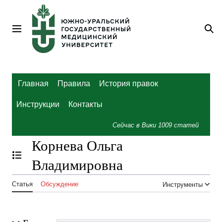
Перейти
к
содержанию
Главное меню
По
Главная
Правила
История правок
Инструкции
Контакты
Сейчас в Вики
1009
статей
Корнева Ольга
Отобразить/Скрыть содержание
Владимировна
Статья
Обсуждение
Инструменты