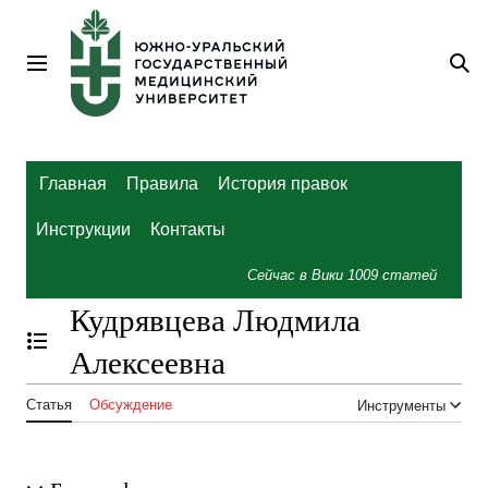
Перейти
к
содержанию
Главное меню
По
Главная
Правила
История правок
Инструкции
Контакты
Сейчас в Вики
1009
статей
Кудрявцева Людмила
Отобразить/Скрыть содержание
Алексеевна
Статья
Обсуждение
Инструменты