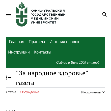
Перейти
к
содержанию
Главное меню
По
Главная
Правила
История правок
Инструкции
Контакты
Сейчас в Вики
1009
статей
"За народное здоровье"
Отобразить/Скрыть содержание
газета
Статья
Обсуждение
Инструменты