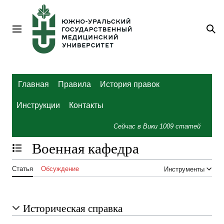
Перейти
к
содержанию
Главное меню
По
Главная
Правила
История правок
Инструкции
Контакты
Сейчас в Вики
1009
статей
Военная кафедра
Отобразить/Скрыть содержание
Статья
Обсуждение
Инструменты
Историческая справка