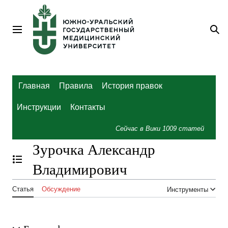
Перейти
к
содержанию
Главное меню
По
Главная
Правила
История правок
Инструкции
Контакты
Сейчас в Вики
1009
статей
Зурочка Александр
Отобразить/Скрыть содержание
Владимирович
Статья
Обсуждение
Инструменты