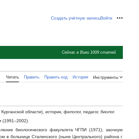
Создать учётную запись
Войти
Персон
Сейчас в Вики
1009
статей
Читать
Править
Править код
История
Инструменты
урганской области), историк, филолог, педагог, биолог.
и (1991–2002).
ление биологического факультета ЧГПИ (1971); заочную
м в больнице Сталинского (ныне Центрального) района г.