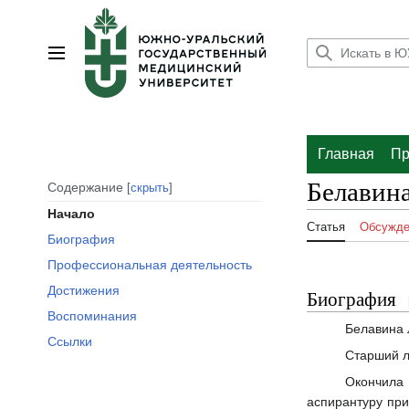
Перейти
к
содержанию
Главное меню
Главная
Пр
Белавин
Содержание
скрыть
Начало
Статья
Обсужде
Биография
Профессиональная деятельность
Достижения
Биография
Воспоминания
Белавина Л
Ссылки
Старший л
Окончила 
аспирантуру при