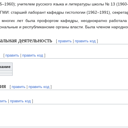
5–1960); учителем русского языка и литературы школы № 13 (1960–
ЧГМИ: старший лаборант кафедры гистологии (1962–1991), секретар
 многих лет была профоргом кафедры, неоднократно работала
иональные и республиканские органы власти. Была членом народно
льная деятельность
[
править
|
править код
]
[
править
|
править код
]
вание
ия
[
править
|
править код
]
вить
|
править код
]