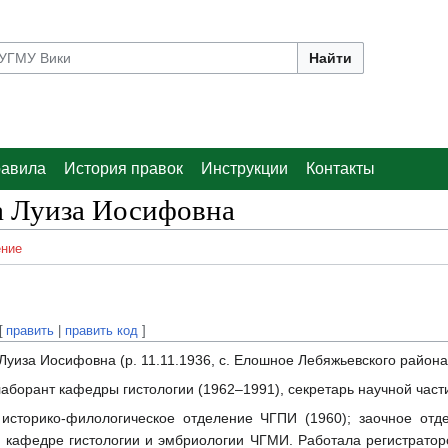
Найти
авила
История правок
Инструкции
Контакты
а Луиза Иосифовна
ние
[
править
|
править код
]
уиза Иосифовна (р. 11.11.1936, с. Елошное Лебяжьевского района К
аборант кафедры гистологии (1962–1991), секретарь научной част
историко-филологическое отделение ЧГПИ (1960); заочное отде
 кафедре гистологии и эмбриологии ЧГМИ. Работала регистраторо