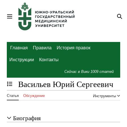
Перейти
к
содержанию
Главное меню
По
Главная
Правила
История правок
Инструкции
Контакты
Сейчас в Вики
1009
статей
Васильев Юрий Сергеевич
Отобразить/Скрыть содержание
Статья
Обсуждение
Инструменты
Биография