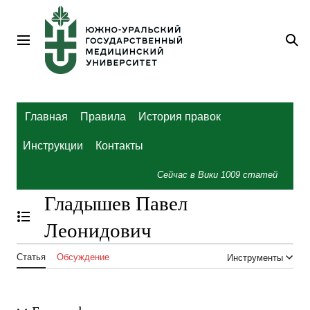
Перейти
к
содержанию
Главное меню
По
Главная
Правила
История правок
Инструкции
Контакты
Сейчас в Вики
1009
статей
Гладышев Павел
Отобразить/Скрыть содержание
Леонидович
Статья
Обсуждение
Инструменты