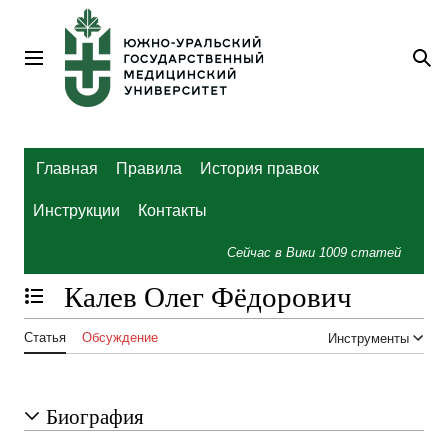
Перейти
к
содержанию
Главное меню
По
Главная
Правила
История правок
Инструкции
Контакты
Сейчас в Вики
1009
статей
Калев Олег Фёдорович
Отобразить/Скрыть содержание
Статья
Обсуждение
Инструменты
Биография