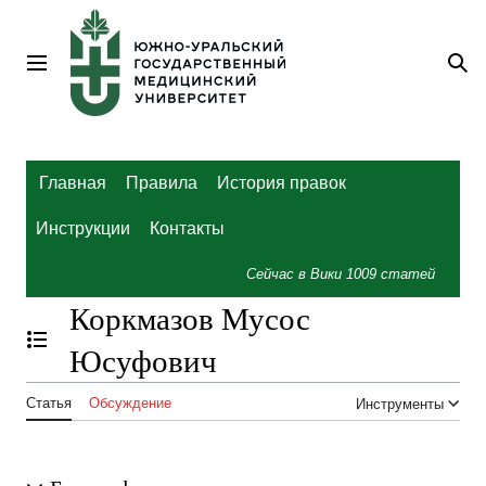
Перейти
к
содержанию
Главное меню
По
Главная
Правила
История правок
Инструкции
Контакты
Сейчас в Вики
1009
статей
Коркмазов Мусос
Отобразить/Скрыть содержание
Юсуфович
Статья
Обсуждение
Инструменты