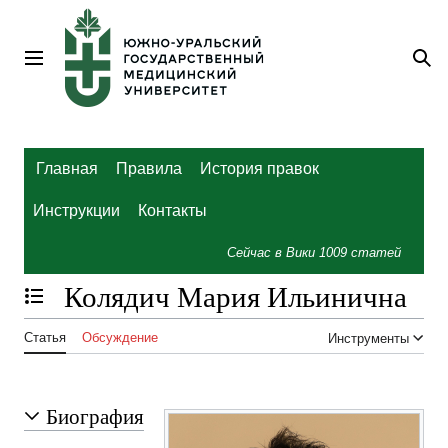
Перейти
к
содержанию
Главное меню
По
Главная
Правила
История правок
Инструкции
Контакты
Сейчас в Вики
1009
статей
Колядич Мария Ильинична
Отобразить/Скрыть содержание
Статья
Обсуждение
Инструменты
Биография