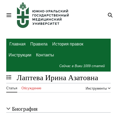
Перейти
к
содержанию
Главное меню
По
Главная
Правила
История правок
Инструкции
Контакты
Сейчас в Вики
1009
статей
Лаптева Ирина Азатовна
Отобразить/Скрыть содержание
Статья
Обсуждение
Инструменты
Биография