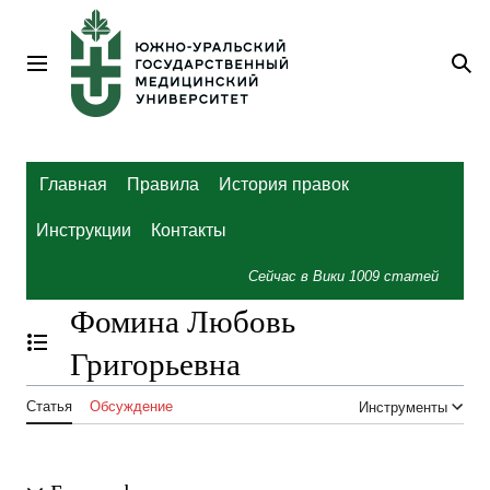
Перейти
к
содержанию
Главное меню
По
Главная
Правила
История правок
Инструкции
Контакты
Сейчас в Вики
1009
статей
Фомина Любовь
Отобразить/Скрыть содержание
Григорьевна
Статья
Обсуждение
Инструменты