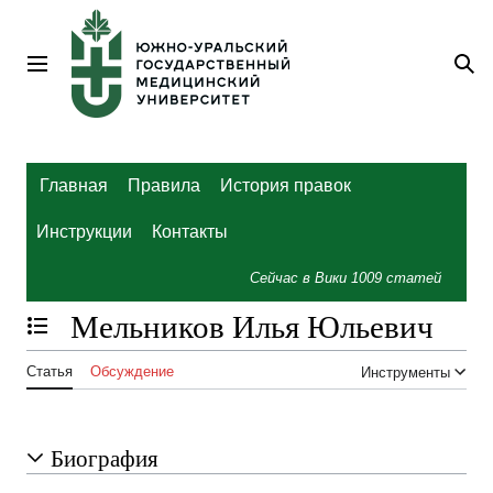
Перейти
к
содержанию
Главное меню
По
Главная
Правила
История правок
Инструкции
Контакты
Сейчас в Вики
1009
статей
Мельников Илья Юльевич
Отобразить/Скрыть содержание
Статья
Обсуждение
Инструменты
Биография