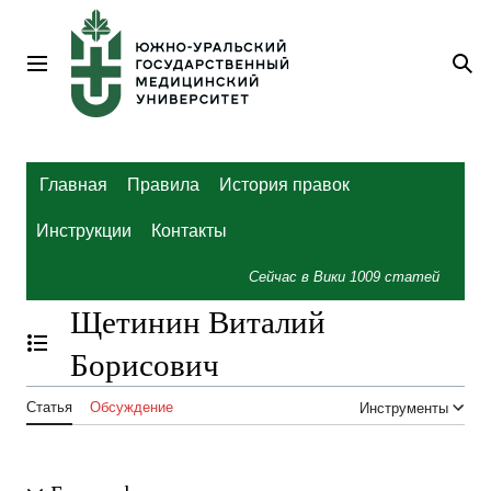
Перейти
к
содержанию
Главное меню
По
Главная
Правила
История правок
Инструкции
Контакты
Сейчас в Вики
1009
статей
Щетинин Виталий
Отобразить/Скрыть содержание
Борисович
Статья
Обсуждение
Инструменты