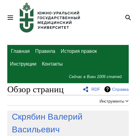
Перейти
к
содержанию
Главное меню
По
Главная
Правила
История правок
Инструкции
Контакты
Сейчас в Вики
1009
статей
Обзор страниц
RDF
Справка
Инструменты
Скрябин Валерий
Васильевич